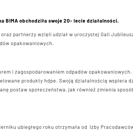
a BIMA obchodziła swoje 20- lecie działalności.
oraz partnerzy wzięli udział w uroczystej Gali Jubileus
adów opakowaniowych.
biorem i zagospodarowaniem odpadów opakowaniowych. W
y belowane produkty hdpe. Swoją działalnością wspiera 
anę postaw społeczeństwa, jak również zmienia sposób
ierniku ubiegłego roku otrzymała od Izby Pracodawcó