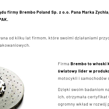
ządu firmy Brembo Poland Sp. z o.o. Pana Marka Zych
PAK.
na od kilku lat firmom, które swoimi działaniami przy
pakowaniowych.
Firma
Brembo to włoski 
światowy lider w produk
motocykli i samochodów 
Dzięki swoim badaniom n
ich, otrzymała certyfika
ogromny wkład w rozwój p