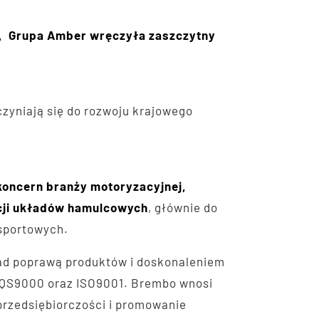
la, Grupa Amber wręczyła zaszczytny
czyniają się do rozwoju krajowego
koncern branży motoryzacyjnej,
cji układów hamulcowych
, głównie do
sportowych.
ad poprawą produktów i doskonaleniem
t QS9000 oraz ISO9001. Brembo wnosi
rzedsiębiorczości i promowanie